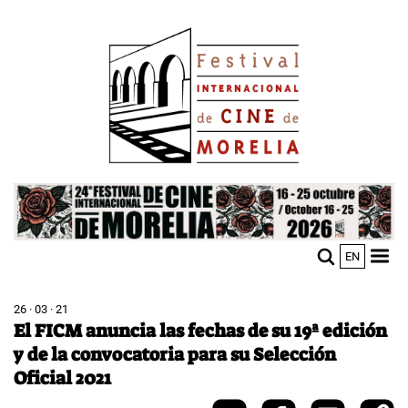
Pasar
Image
al
contenido
principal
Image
EN
M
Sho
n
mobi
men
26 · 03 · 21
El FICM anuncia las fechas de su 19ª edición
y de la convocatoria para su Selección
Oficial 2021