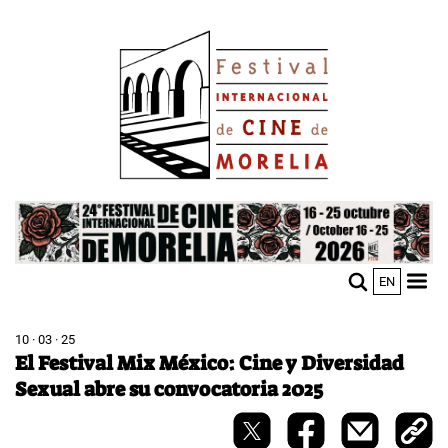
Pasar
Image
al
contenido
principal
Image
EN
M
Sho
n
mobi
men
10 · 03 · 25
El Festival Mix México: Cine y Diversidad
Sexual abre su convocatoria 2025