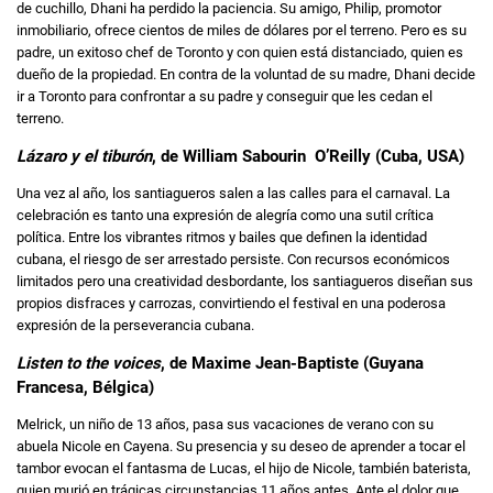
de cuchillo, Dhani ha perdido la paciencia. Su amigo, Philip, promotor
inmobiliario, ofrece cientos de miles de dólares por el terreno. Pero es su
padre, un exitoso chef de Toronto y con quien está distanciado, quien es
dueño de la propiedad. En contra de la voluntad de su madre, Dhani decide
ir a Toronto para confrontar a su padre y conseguir que les cedan el
terreno.
Lázaro y el tiburón
, de William Sabourin O’Reilly (Cuba, USA)
Una vez al año, los santiagueros salen a las calles para el carnaval. La
celebración es tanto una expresión de alegría como una sutil crítica
política. Entre los vibrantes ritmos y bailes que definen la identidad
cubana, el riesgo de ser arrestado persiste. Con recursos económicos
limitados pero una creatividad desbordante, los santiagueros diseñan sus
propios disfraces y carrozas, convirtiendo el festival en una poderosa
expresión de la perseverancia cubana.
Listen to the voices
, de Maxime Jean-Baptiste (Guyana
Francesa, Bélgica)
Melrick, un niño de 13 años, pasa sus vacaciones de verano con su
abuela Nicole en Cayena. Su presencia y su deseo de aprender a tocar el
tambor evocan el fantasma de Lucas, el hijo de Nicole, también baterista,
quien murió en trágicas circunstancias 11 años antes. Ante el dolor que