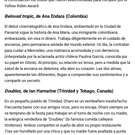
Yellow Robin Award:
Beloved tropic
, de Ana Endara (Colombia)
El debut cinematográfico de Ana Endara, ambientado en la Ciudad de
Panamá sigue la historia de Ana María, una inmigrante colombiana
embarazada, sin visa ni dinero. Trabaja diligentemente en el cuidado de
ancianos, pero permanece aislada del mundo exterior. Un día, la contratan
para cuidar a Mercedes, una matriarca acomodada y con demencia
(interpretada por la aclamada actriz chilena Paulina García, conocida por
su papel en Gloria). Al principio, su relación es tensa, pero a medida que la
salud de la anciana se deteriora, ella abre su corazón. Las dos almas,
aparentemente tan diferentes, llegan a comprender sus sentimientos y a
compartir un secreto.
Doubles
, de Ian Harnarine (Trinidad y Tobago, Canada)
En un pequeño pueblo de Trinidad, Dhani es un veinteañero insatisfecho.
Frecuenta bares con sus amigos ricos, pero no encaja. Dhani siempre se
va temprano de la fiesta para trabajar en el turno de noche con su madre,
la enérgica vendedora de "Doubles" (la famosa comida callejera
trinitense). Ambos comparten el sueño de abrir su propio restaurante.
Tras ser humillado por una chica y que su madre fuera asaltada a punta