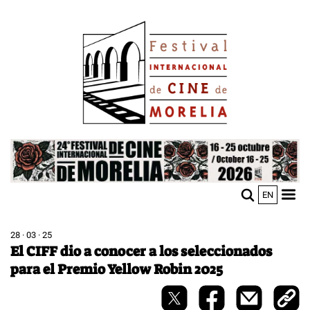
Pasar
Image
al
contenido
principal
Image
EN
M
Sho
n
mobi
men
28 · 03 · 25
El CIFF dio a conocer a los seleccionados
para el Premio Yellow Robin 2025