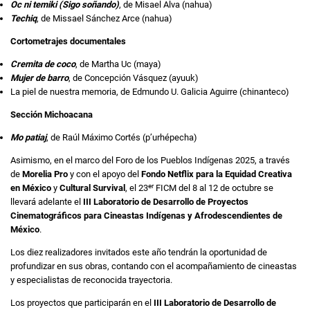
Oc ni temiki (Sigo soñando)
, de Misael Alva (nahua)
Techiq
, de Missael Sánchez Arce (nahua)
Cortometrajes documentales
Cremita de coco
, de Martha Uc (maya)
Mujer de barro
, de Concepción Vásquez (ayuuk)
La piel de nuestra memoria, de Edmundo U. Galicia Aguirre (chinanteco)
Sección Michoacana
Mo patiaj
, de Raúl Máximo Cortés (p’urhépecha)
Asimismo, en el marco del Foro de los Pueblos Indígenas 2025, a través
de
Morelia Pro
y con el apoyo del
Fondo Netflix para la Equidad Creativa
er
en México
y
Cultural Survival
, el 23
FICM del 8 al 12 de octubre se
llevará adelante el
III Laboratorio de Desarrollo de Proyectos
Cinematográficos para Cineastas Indígenas y Afrodescendientes de
México
.
Los diez realizadores invitados este año tendrán la oportunidad de
profundizar en sus obras, contando con el acompañamiento de cineastas
y especialistas de reconocida trayectoria.
Los proyectos que participarán en el
III Laboratorio de Desarrollo de