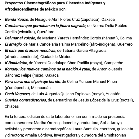
Proyectos Cinematográficos para Cineastas Indígenas y
Afrodescendientes de México
son:
Benda Yuuze
, de Nisaguie Abril Flores Cruz (zapoteca), Oaxaca
Caminares que germinan en la jícara sagrada
, de Norma Delia Robles
Carrillo (wixárika), Querétaro
Del mar al volcán
, de Mariana Yareth Hernández Cortés (náhuatl), Colima
El arreglo
, de Maria Candelaria Palma Marcelino (afro-indígena), Guerrero
El país que éramos nosotras
, de Tatiana García Altagracia
(afrodescendiente), Ciudad de México
K Baakelo’on
, de Yaremi Guadalupe Chan Padilla (maya), Campeche
Kondoy: los nuevos caminos de la nación Ayuuk
, de Antonio Jesús
Sánchez Felipe (mixe), Oaxaca
Para curarnos el paisaje herido
, de Celina Yunuen Manuel Piñón
(p’urhépecha), Michoacán
Poch Vaquero
, de Luis Augusto Quijano Espinoza (maya), Yucatán
Sueños contradictorios
, de Bernardino de Jesús López de la Cruz (tsotsil),
Chiapas
En la tercera edición de este laboratorio han confirmado su presencia
como asesores: Martha Orozco, docente y productora; Sofía Arroyo,
activista y promotora cinematográfica; Laura Santullo, escritora, guionista
y directora; Amalia Córdova, investigadora y curadora del Smithsonian