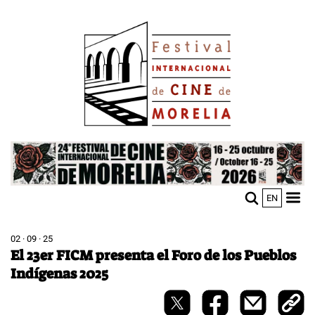
Pasar
Image
al
contenido
principal
Image
EN
M
Sho
n
mobi
men
02 · 09 · 25
El 23er FICM presenta el Foro de los Pueblos
Indígenas 2025