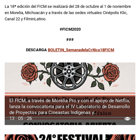
La 18ª edición del FICM se realizará del 28 de octubre al 1 de noviembre
en Morelia, Michoacán y a través de las sedes virtuales Cinépolis Klic,
Canal 22 y FilminLatino.
#FICM2020
###
DESCARGA
BOLETIN_SemanadelaCritica18FICM
El FICM, a través de Morelia Pro y con el apoyo de Netflix,
lanza la convocatoria para el IV Laboratorio de Desarrollo
de Proyectos para Cineastas Indígenas y
Afrodescendientes de México
13 · 05 · 26