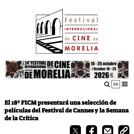
Pasar
Image
al
contenido
principal
Image
EN
M
Sho
n
mobi
men
El 18º FICM presentará una selección de
películas del Festival de Cannes y la Semana
de la Crítica