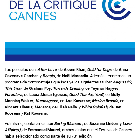
Las películas son:
After Love
, de
Aleem Khan
;
Gold for Dogs
, de
Anna
Cazenave Cambet
; y
Beasts
, de
Naël Marandin
. Además, tendremos un
programa de cortometrajes que incluye los siguientes títulos:
August 22,
This Year
, de
Graham Foy
;
Towards Evening
, de
Teymur Hajiyev
;
Forastera,
de
Lucía Aleñar Iglesias
;
Good Thanks, You?
, de
Molly
Manning Walker
;
Humongous!
, de
Aya Kawazoe
;
Marlon Brando
, de
Vincent Tilanus
;
Menarca
, de
Lillah Halla
, y
White Goldfish
, de
Jan
Roosens
y
Raf Roosens.
Asimismo, contaremos con
Spring Blossom
, de
Suzanne Lindon
; y
Love
Affair(s),
de
Emmanuel Mouret
, ambas cintas que el Festival de Cannes
había seleccionado como parte de su 73ª edición.