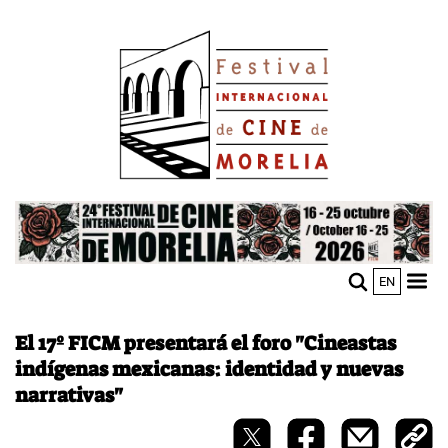
Pasar
Image
al
contenido
principal
Image
EN
M
Sho
n
mobi
men
El 17º FICM presentará el foro "Cineastas
indígenas mexicanas: identidad y nuevas
narrativas"