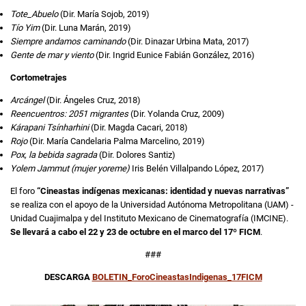
Tote_Abuelo
(Dir. María Sojob, 2019)
Tío Yim
(Dir. Luna Marán, 2019)
Siempre andamos caminando
(Dir. Dinazar Urbina Mata, 2017)
Gente de mar y viento
(Dir. Ingrid Eunice Fabián González, 2016)
Cortometrajes
Arcángel
(Dir. Ángeles Cruz, 2018)
Reencuentros: 2051 migrantes
(Dir. Yolanda Cruz, 2009)
Kárapani Tsínharhini
(Dir. Magda Cacari, 2018)
Rojo
(Dir. María Candelaria Palma Marcelino, 2019)
Pox, la bebida sagrada
(Dir. Dolores Santiz)
Yolem Jammut (mujer yoreme)
Iris Belén Villalpando López, 2017)
El foro
“Cineastas indígenas mexicanas: identidad y nuevas narrativas”
se realiza con el apoyo de la Universidad Autónoma Metropolitana (UAM) -
Unidad Cuajimalpa y del Instituto Mexicano de Cinematografía (IMCINE).
Se llevará a cabo el 22 y 23 de octubre en el marco del 17º FICM
.
###
DESCARGA
BOLETIN_ForoCineastasIndigenas_17FICM