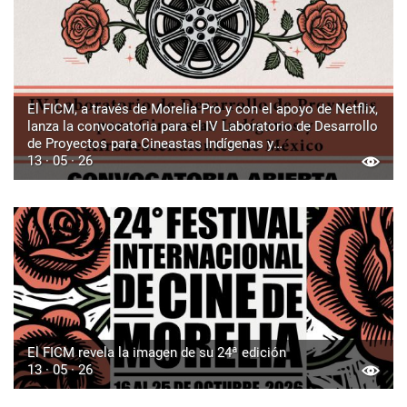
El FICM, a través de Morelia Pro y con el apoyo de Netflix,
lanza la convocatoria para el IV Laboratorio de Desarrollo
de Proyectos para Cineastas Indígenas y
Afrodescendientes de México
13 · 05 · 26
El FICM revela la imagen de su 24ª edición
13 · 05 · 26