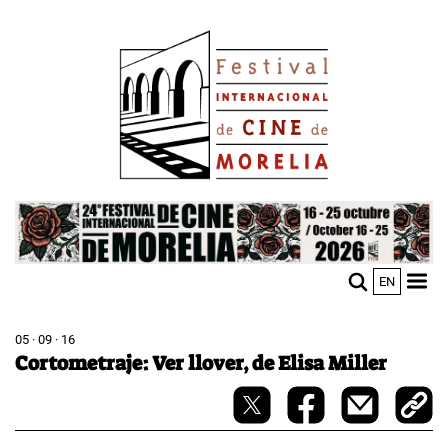
Pasar
Image
al
contenido
principal
Image
EN
M
Sho
n
mobi
men
05 · 09 · 16
Cortometraje: Ver llover, de Elisa Miller