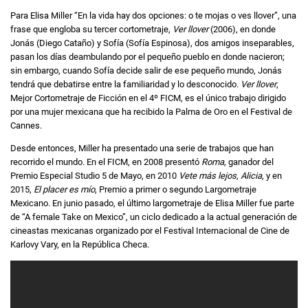
Para Elisa Miller “En la vida hay dos opciones: o te mojas o ves llover”, una
frase que engloba su tercer cortometraje,
Ver llover
(2006), en donde
Jonás (Diego Cataño) y Sofía (Sofía Espinosa), dos amigos inseparables,
pasan los días deambulando por el pequeño pueblo en donde nacieron;
sin embargo, cuando Sofía decide salir de ese pequeño mundo, Jonás
tendrá que debatirse entre la familiaridad y lo desconocido.
Ver llover
,
Mejor Cortometraje de Ficción en el 4º FICM, es el único trabajo dirigido
por una mujer mexicana que ha recibido la Palma de Oro en el Festival de
Cannes.
Desde entonces, Miller ha presentado una serie de trabajos que han
recorrido el mundo. En el FICM, en 2008 presentó
Roma
, ganador del
Premio Especial Studio 5 de Mayo, en 2010
Vete más lejos, Alicia
, y en
2015,
El placer es mío
, Premio a primer o segundo Largometraje
Mexicano. En junio pasado, el último largometraje de Elisa Miller fue parte
de “A female Take on Mexico”, un ciclo dedicado a la actual generación de
cineastas mexicanas organizado por el Festival Internacional de Cine de
Karlovy Vary, en la República Checa.