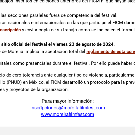
abajos inscritos en ediciones anteriores del FICM ni que hayan sido
n las secciones paralelas fuera de competencia del festival.
as nacionales e internacionales en las que participe el FICM duran
inscripción
y enviar copia de su trabajo como se indica en el formula
 sitio oficial del festival el viernes 23 de agosto de 2024
.
e de Morelia implica la aceptación total del
reglamento de esta conv
itales como presenciales durante el festival. Por ello puede hab
io de cero tolerancia ante cualquier tipo de violencia, particularm
llo (PNUD) en México, el FICM desarrolló un protocolo para la prev
des y proyectos de la organización.
Para mayor información:
inscripciones@moreliafilmfest.com
www.moreliafilmfest.com