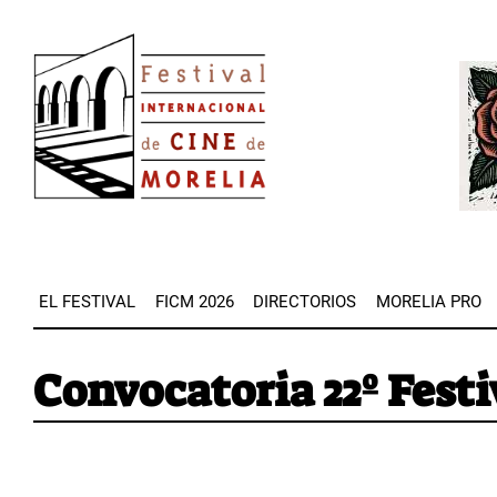
Pasar
Image
al
Imag
contenido
principal
EL FESTIVAL
FICM 2026
DIRECTORIOS
MORELIA PRO
Convocatoria 22º Festi