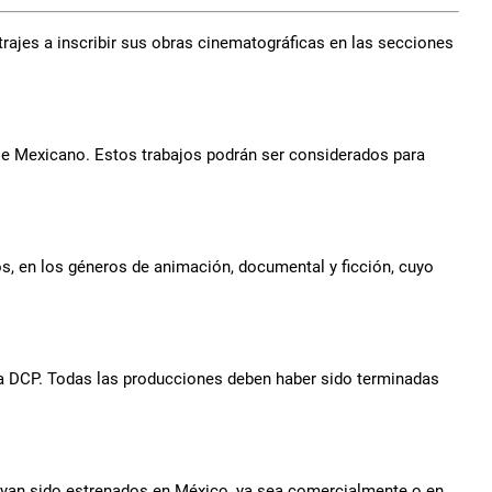
ajes a inscribir sus obras cinematográficas en las secciones
je Mexicano. Estos trabajos podrán ser considerados para
s, en los géneros de animación, documental y ficción, cuyo
ea DCP. Todas las producciones deben haber sido terminadas
ayan sido estrenados en México, ya sea comercialmente o en