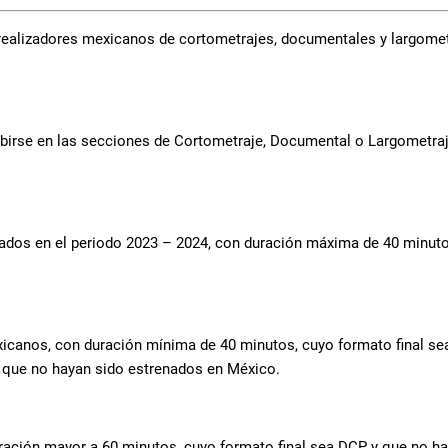
ealizadores mexicanos de cortometrajes, documentales y largometr
ibirse en las secciones de Cortometraje, Documental o Largometra
ados en el periodo 2023 – 2024, con duración máxima de 40 minuto
xicanos, con duración mínima de 40 minutos, cuyo formato final s
s que no hayan sido estrenados en México.
uración mayor a 60 minutos, cuyo formato final sea DCP y que no h