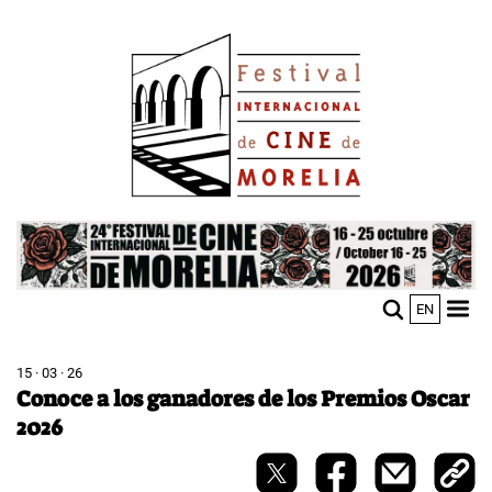
Pasar
Image
al
contenido
principal
Image
EN
M
Sho
n
mobi
men
15 · 03 · 26
Conoce a los ganadores de los Premios Oscar
2026