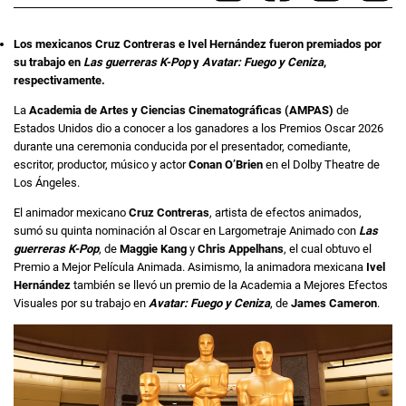
Los mexicanos Cruz Contreras e Ivel Hernández fueron premiados por
su trabajo en
Las guerreras K-Pop
y
Avatar: Fuego y Ceniza
,
respectivamente.
La
Academia de Artes y Ciencias Cinematográficas (AMPAS)
de
Estados Unidos dio a conocer a los ganadores a los Premios Oscar 2026
durante una ceremonia conducida por el presentador, comediante,
escritor, productor, músico y actor
Conan O’Brien
en el Dolby Theatre de
Los Ángeles.
El animador mexicano
Cruz Contreras
, artista de efectos animados,
sumó su quinta nominación al Oscar en Largometraje Animado con
Las
guerreras K-Pop
, de
Maggie Kang
y
Chris Appelhans
, el cual obtuvo el
Premio a Mejor Película Animada. Asimismo, la animadora mexicana
Ivel
Hernández
también se llevó un premio de la Academia a Mejores Efectos
Visuales por su trabajo en
Avatar: Fuego y Ceniza
, de
James Cameron
.