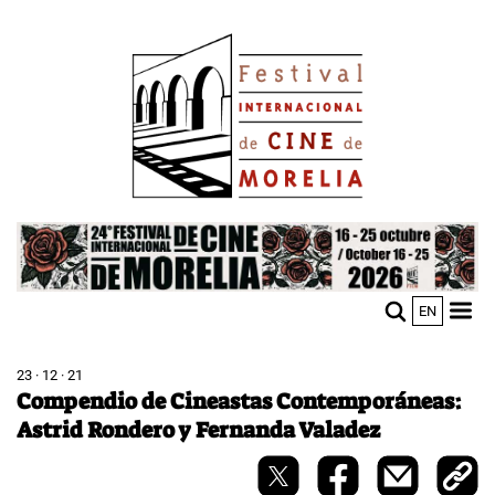
Pasar
Image
al
contenido
principal
Image
EN
M
Sho
n
mobi
men
23 · 12 · 21
Compendio de Cineastas Contemporáneas:
Astrid Rondero y Fernanda Valadez