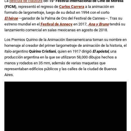
La
película de clausura
del
15° Festival Internacional de Cine de Morelia
(FICM)
, representó el regreso de
Carlos Carrera
a la animación en
formato de largometraje, luego de su debut en 1994 con el corto
El héroe
—ganador de la Palma de Oro del Festival de Cannes—. Tras su
estreno mundial en el
Festival de Annecy
en 2017,
Ana y Bruno
tendrá su
lanzamiento comercial en salas mexicanas en agosto de 2018.
Los Premios Quirino de la Animación Iberoamericana toman su nombre en
homenaje al creador del primer largometraje de animación de la historia, el
italo-argentino
Quirino Cristiani
, quien en 1917 dirigió
El apóstol,
una
producción argentina en la que se utilizaron 58,000 dibujos hechos a
manos y rodados en 35 mm, además de varias maquetas que
representaban edificios públicos y las calles de la ciudad de Buenos
Aires.