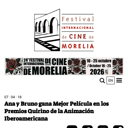
Pasar
Image
al
contenido
principal
Image
EN
M
Sho
n
mobi
men
07 · 04 · 18
Ana y Bruno gana Mejor Película en los
Premios Quirino de la Animación
Iberoamericana