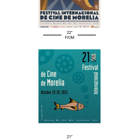
22°
FICM
21°